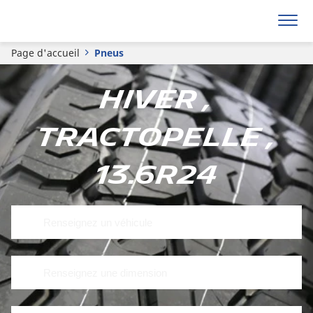
Page d'accueil
Pneus
Hiver ,
Tractopelle ,
13.6R24