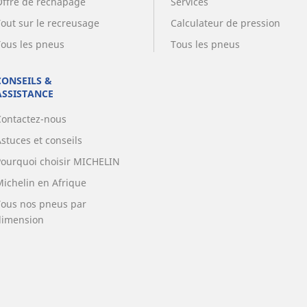
Offre de rechapage
Services
Tout sur le recreusage
Calculateur de pression
Tous les pneus
Tous les pneus
CONSEILS &
ASSISTANCE
Contactez-nous
stuces et conseils
Pourquoi choisir MICHELIN
Michelin en Afrique
Tous nos pneus par
dimension