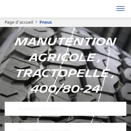
Page d'accueil
Pneus
Manutention
Agricole ,
Tractopelle ,
400/80-24